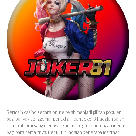
Bermain casino secara online telah menjadi pilihan populer
bagi banyak penggemar perjudian, dan Joker81 adalah salah
satu platform yang menawarkan berbagai keuntungan menarik
bagi para pemainnya. Berikut ini adalah beberapa manfaat