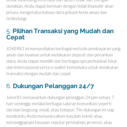
demikian, Anda dapat bermain dengan tidak khawatir akan
privasi, mengetahui bahwa data pribadi Anda aman dan
terlindungi.
5.
Pilihan Transaksi yang Mudah dan
Cepat
JOKER81 ini menyediakan berbagai metode pembayaran yang
aman dan nyaman untuk melakukan deposit dan penarikan
dana. Anda dapat memilih dari berbagai opsi perbankan lokal
dan internasional serta e-wallet terkemuka untuk melakukan
transaksi dengan mudah dan cepat.
6.
Dukungan Pelanggan 24/7
Joker81 menawarkan dukungan pelanggan 24 jam sehari, 7
hari seminggu melalui berbagai saluran komunikasi seperti
obrolan langsung, email, atau telepon. Tim dukungan ini siap
membantu Anda menyelesaikan masalah teknis atau
menanggapi pertanyaan seputar permainan, promosi, atau