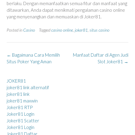
berlaku. Dengan memanfaatkan semua fitur dan manfaat yang
ditawarkan, Anda dapat menikmati pengalaman casino online
yang menyenangkan dan memuaskan di Joker81.
Posted in
Casino
Tagged
casino online
,
joker81
,
situs casino
Post
←
Bagaimana Cara Memilih
Manfaat Daftar di Agen Judi
navigation
Situs Poker Yang Aman
Slot Joker81
→
JOKER81
joker81 link alternatif
joker81 link
joker81 maxwin
Joker81 RTP
Joker81 Login
Joker81 Scatter
Joker81 Login
Joker81 Daftar