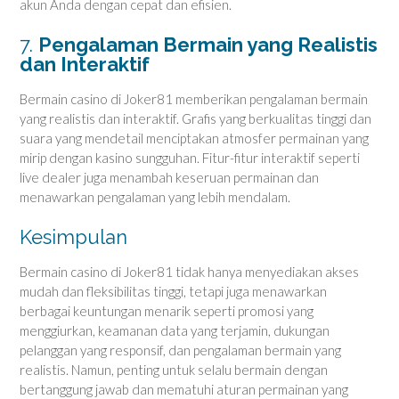
akun Anda dengan cepat dan efisien.
7.
Pengalaman Bermain yang Realistis
dan Interaktif
Bermain casino di Joker81 memberikan pengalaman bermain
yang realistis dan interaktif. Grafis yang berkualitas tinggi dan
suara yang mendetail menciptakan atmosfer permainan yang
mirip dengan kasino sungguhan. Fitur-fitur interaktif seperti
live dealer juga menambah keseruan permainan dan
menawarkan pengalaman yang lebih mendalam.
Kesimpulan
Bermain casino di Joker81 tidak hanya menyediakan akses
mudah dan fleksibilitas tinggi, tetapi juga menawarkan
berbagai keuntungan menarik seperti promosi yang
menggiurkan, keamanan data yang terjamin, dukungan
pelanggan yang responsif, dan pengalaman bermain yang
realistis. Namun, penting untuk selalu bermain dengan
bertanggung jawab dan mematuhi aturan permainan yang