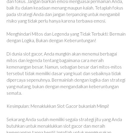
dan fokus. Jangan biarkan emosi menguasai permainan Anda,
baik itu dalam keadaan menang maupun kalah. Tetaplah fokus
pada strategi Anda dan jangan terpancing untuk mengambil
risiko yang tidak perlu hanya karena terbawa emosi.
Menghindari Mitos dan Legenda yang Tidak Terbukti: Bermain
dengan Logika, Bukan dengan Keberuntungan!
Di dunia slot gacor, Anda mungkin akan menemui berbagai
mitos dan legenda tentang bagaimana cara meraih
kemenangan besar. Namun, sebagian besar dari mitos-mitos
tersebut tidak memiliki dasar yang kuat dan sebaiknya tidak
dipercaya sepenuhnya. Bermainlah dengan logika dan strategi
yang matang, bukan dengan mengandalkan keberuntungan
semata.
Kesimpulan: Menaklukkan Slot Gacor bukanlah Mimpi!
Sekarang Anda sudah memiliki segala strategi jitu yang Anda
butuhkan untuk menaklukkan slot gacor dan meraih
kemenangan tanpa henti! Ingatlah untuk menggunakan