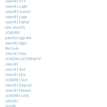
Joker81 RTP
Joker81 Login
Joker81 Scatter
Joker81 Login
Joker81 Daftar
Link Joker81
JOKER81
joker81 login link
Joker81 Agen
Bet Indo
Joker81 Pola
JOKER81 ALTERNATIF
Joker81
Joker81 Slot
Joker81 Qris
JOKER81 Slot
Joker81 Deposit
Joker81 Maxwin
JOKER81 LINK
Joker81
Slot88