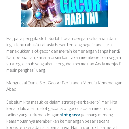
Hai, para penggila slot! Sudah bosan dengan kekalahan dan
ingin tahu rahasia-rahasia besar tentang bagaimana cara
menaklukkan slot gacor dan meraih kemenangan tanpa henti?
Nah, bersiaplah, karena di sini kami akan membeberkan segala
strategi ampuh yang akan mengubah permainan Anda menjadi
mesin penghasil uang!
Menguasai Dunia Slot Gacor: Perjalanan Menuju Kemenangan
Abadi
Sebelum kita masuk ke dalam strategi-serba-serbi, mari kita
kenali dulu apa itu slot gacor. Slot gacor adalah mesin slot
online yang terkenal dengan
slot gacor
gampang menang
kemampuannya memberikan kemenangan besar secara
konsisten kepada para pemainnya. Namun, untuk bisa meraih