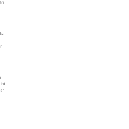
han
eka
an
i
ini
tar