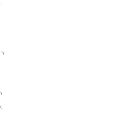
ur
in
n
,