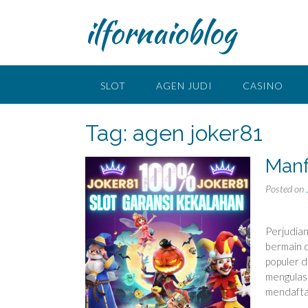
Skip
ilfornaioblog
to
content
SLOT
AGEN JUDI
CASINO
Tag:
agen joker81
Manf
Posted on
Perjudian
bermain d
populer d
mengulas
mendaftar