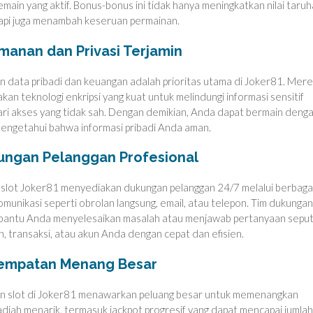
main yang aktif. Bonus-bonus ini tidak hanya meningkatkan nilai taru
api juga menambah keseruan permainan.
manan dan Privasi Terjamin
data pribadi dan keuangan adalah prioritas utama di Joker81. Mer
an teknologi enkripsi yang kuat untuk melindungi informasi sensitif
ri akses yang tidak sah. Dengan demikian, Anda dapat bermain deng
engetahui bahwa informasi pribadi Anda aman.
ungan Pelanggan Profesional
 slot Joker81 menyediakan dukungan pelanggan 24/7 melalui berbaga
omunikasi seperti obrolan langsung, email, atau telepon. Tim dukungan 
bantu Anda menyelesaikan masalah atau menjawab pertanyaan sepu
, transaksi, atau akun Anda dengan cepat dan efisien.
empatan Menang Besar
n slot di Joker81 menawarkan peluang besar untuk memenangkan
diah menarik, termasuk jackpot progresif yang dapat mencapai jumlah