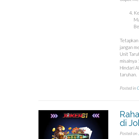
Ke
Ma
Be
Tetapkan 
jangan me
Unit Taru
misalnya 
Hindari A
taruhan.
Posted in
O
Raha
di J
Posted on