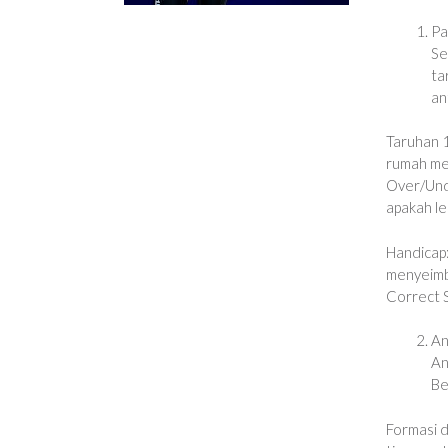
Pa
Se
ta
an
Taruhan 1
rumah men
Over/Unde
apakah le
Handicap:
menyeimb
Correct S
An
An
Be
Formasi d