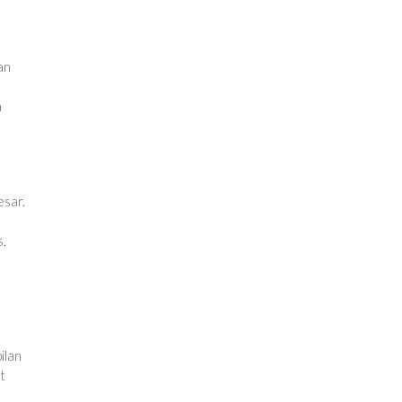
an
a
sar.
,
ilan
t