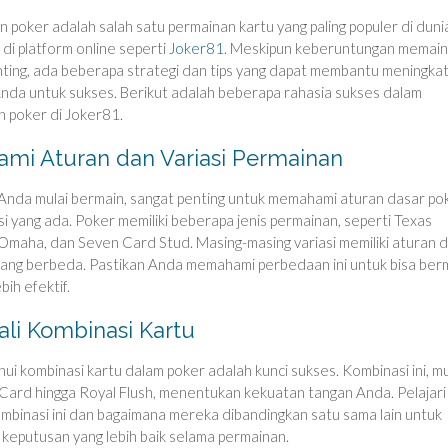
 poker adalah salah satu permainan kartu yang paling populer di duni
di platform online seperti
Joker81
. Meskipun keberuntungan memai
ting, ada beberapa strategi dan tips yang dapat membantu meningka
nda untuk sukses. Berikut adalah beberapa rahasia sukses dalam
 poker di Joker81.
hami Aturan dan Variasi Permainan
Anda mulai bermain, sangat penting untuk memahami aturan dasar po
si yang ada. Poker memiliki beberapa jenis permainan, seperti Texas
Omaha, dan Seven Card Stud. Masing-masing variasi memiliki aturan 
yang berbeda. Pastikan Anda memahami perbedaan ini untuk bisa ber
bih efektif.
ali Kombinasi Kartu
i kombinasi kartu dalam poker adalah kunci sukses. Kombinasi ini, mu
 Card hingga Royal Flush, menentukan kekuatan tangan Anda. Pelajari
mbinasi ini dan bagaimana mereka dibandingkan satu sama lain untuk
eputusan yang lebih baik selama permainan.