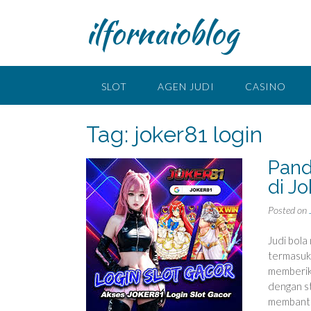
Skip
ilfornaioblog
to
content
SLOT
AGEN JUDI
CASINO
Tag:
joker81 login
Pand
di J
Posted on
Judi bola
termasuk 
memberik
dengan st
membantu