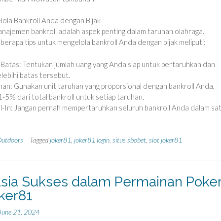
lola Bankroll Anda dengan Bijak
najemen bankroll adalah aspek penting dalam taruhan olahraga.
berapa tips untuk mengelola bankroll Anda dengan bijak meliputi:
Batas: Tentukan jumlah uang yang Anda siap untuk pertaruhkan dan
lebihi batas tersebut.
han: Gunakan unit taruhan yang proporsional dengan bankroll Anda,
1-5% dari total bankroll untuk setiap taruhan.
ll-In: Jangan pernah mempertaruhkan seluruh bankroll Anda dalam sa
utdoors
Tagged
joker81
,
joker81 login
,
situs sbobet
,
slot joker81
sia Sukses dalam Permainan Poke
oker81
June 21, 2024