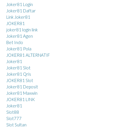
Joker81 Login
Joker81 Daftar
Link Joker81
JOKER81
joker81 login link
Joker81 Agen
Bet Indo
Joker81 Pola
JOKER81 ALTERNATIF
Joker81
Joker81 Slot
Joker81 Qris
JOKER81 Slot
Joker81 Deposit
Joker81 Maxwin
JOKER81 LINK
Joker81
Slot88
Slot777
Slot Sultan