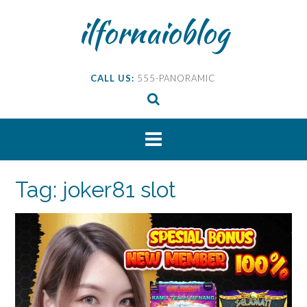
Skip
ilfornaioblog
to
content
CALL US:
555-PANORAMIC
Tag:
joker81 slot