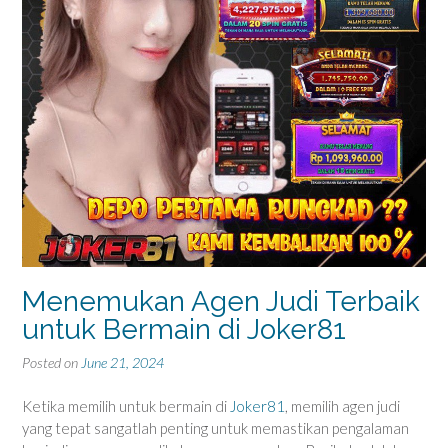
Menemukan Agen Judi Terbaik
untuk Bermain di Joker81
Posted on
June 21, 2024
Ketika memilih untuk bermain di
Joker81
, memilih agen judi
yang tepat sangatlah penting untuk memastikan pengalaman