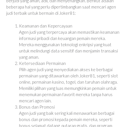
berjudi yang aman, adil, dan menyenangkan. Berikut adalah
beberapa hal yang perlu dipertimbangkan saat mencari agen
judi terbaik untuk bermain di Joker81:
Keamanan dan Kepercayaan
Agen judi yang terpercaya akan memastikan keamanan
informasi pribadi dan keuangan pemain mereka.
Mereka menggunakan teknologi enkripsi yang kuat
untuk melindungi data sensitif dan menjamin transaksi
yang aman.
Ketersediaan Permainan
Pilih agen judi yang menyediakan akses ke berbagai
permainan yang ditawarkan oleh Joker81, seperti slot
online, permainan kasino, togel, dan taruhan olahraga.
Memiliki pilihan yang luas memungkinkan pemain untuk
menemukan permainan favorit mereka tanpa harus
mencari agen lain.
Bonus dan Promosi
Agen judi yang baik sering kali menawarkan berbagai
bonus dan promosi kepada pemain mereka, seperti
bonus selamat datang, putaran gratis, dan program